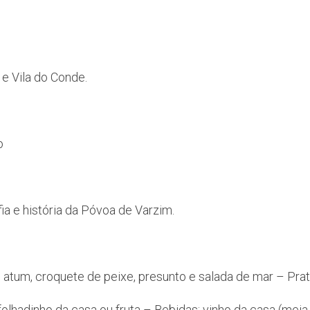
e Vila do Conde.
o
ia e história da Póvoa de Varzim.
 atum, croquete de peixe, presunto e salada de mar – Pra
lhadinho da casa ou fruta – Bebidas: vinho da casa (meia 