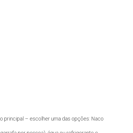
to principal – escolher uma das opções: Naco
garrafa por pessoa), água ou refrigerante e