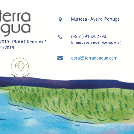
Murtosa - Aveiro, Portugal
(+351) 915262793
 2019 - RNAAT Registo nº:
(chamada para rede móvel nacional)
39/2018
geral@terradeagua.com