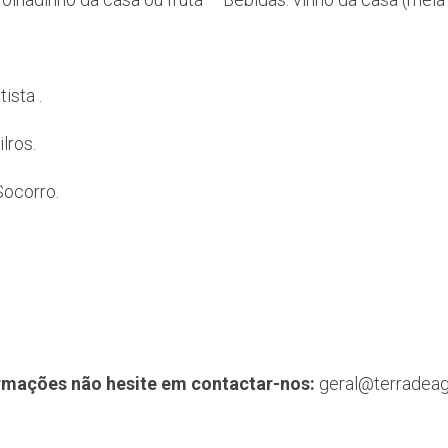
ista .
lros.
Socorro.
formações não hesite em contactar-nos:
geral@terradea