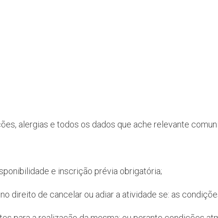
ções, alergias e todos os dados que ache relevante comuni
onibilidade e inscrição prévia obrigatória;
e no direito de cancelar ou adiar a atividade se: as condi
ntes para a realização da mesma; ou perante condições at