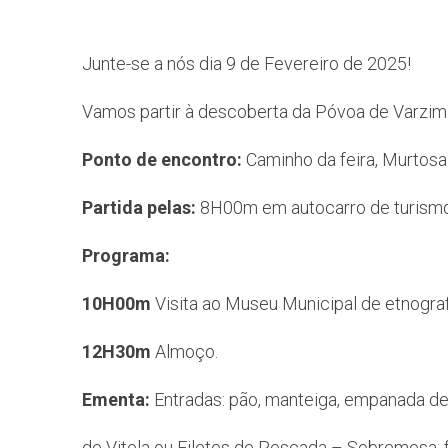
Junte-se a nós dia 9 de Fevereiro de 2025!
Vamos partir à descoberta da Póvoa de Varzim 
Ponto de encontro:
Caminho da feira, Murtosa
Partida pelas:
8H00m em autocarro de turism
Programa:
10H00m
Visita ao Museu Municipal de etnograf
12H30m
Almoço.
Ementa:
Entradas: pão, manteiga, empanada de
de Vitela ou Filetes de Pescada – Sobremesa: fo