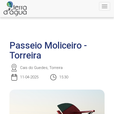
Toggl
navig
Passeio Moliceiro -
Torreira
Cais do Guedes, Torreira
11-04-2025
15:30