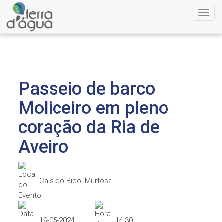
Toggl
navig
Passeio de barco
Moliceiro em pleno
coração da Ria de
Aveiro
Cais do Bico, Murtosa
19-05-2024
14:30